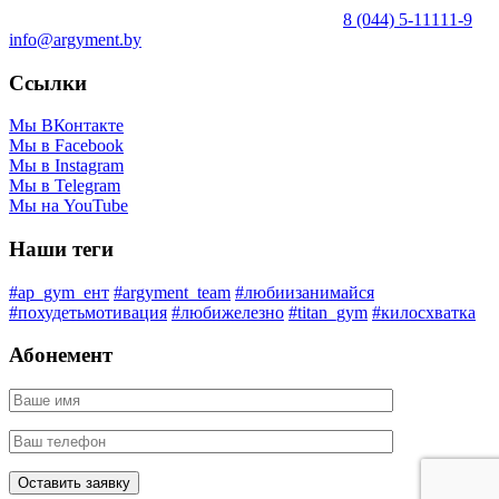
8 (044) 5-11111-9
info@argyment.by
Ссылки
Мы ВКонтакте
Мы в Facebook
Мы в Instagram
Мы в Telegram
Мы на YouTube
Наши теги
#ap_gym_ент
#argyment_team
#любиизанимайся
#похудетьмотивация
#любижелезно
#titan_gym
#килосхватка
Абонемент
Оставить заявку