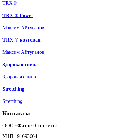
TRX®
TRX ® Power
Максим Айтуганов
TRX ® круговая
Максим Айтуганов
Здоровая спина
Здоровая спина
Stretching
Stretching
Контакты
ООО «Фитнес Сотеликс»
УНП 191693664